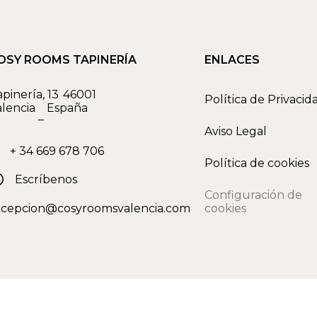
OSY ROOMS TAPINERÍA
ENLACES
pinería, 13
46001
Política de Privacid
alencia
España
–
Aviso Legal
+ 34 669 678 706
Política de cookies
Escríbenos
Configuración de
ecepcion@cosyroomsvalencia.com
cookies