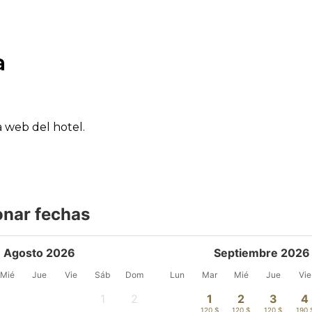
a
a web del hotel.
onar fechas
Agosto 2026
Septiembre 2026
Mié
Jue
Vie
Sáb
Dom
Lun
Mar
Mié
Jue
Vie
1
2
1
2
3
4
-
-
120 $
120 $
120 $
190 