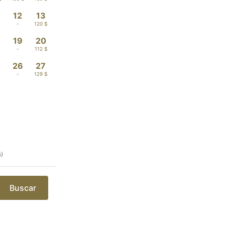
12
13
-
120 $
19
20
-
112 $
26
27
-
129 $
s)
Buscar