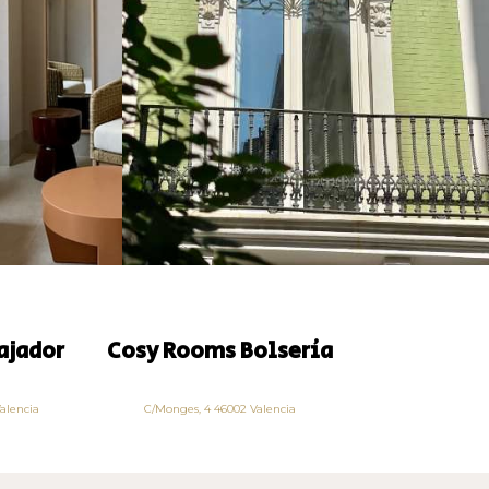
ajador
Cosy Rooms Bolsería
alencia
C/Monges, 4 46002 Valencia