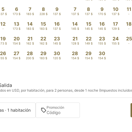
5
6
7
8
9
7
8
9
10
11
137 $
173 $
183 $
228 $
137 $
137 $
137 $
170 $
137 $
-
12
13
14
15
16
14
15
16
17
18
-
173 $
183 $
183 $
137 $
145 $
145 $
145 $
129 $
-
19
20
21
22
23
21
22
23
24
25
173 $
154 $
162 $
162 $
145 $
128 $
149 $
155 $
155 $
-
26
27
28
29
30
28
29
30
155 $
154 $
200 $
183 $
120 $
154 $
154 $
154 $
Salida
dos en USD, por habitación, para 2 personas, desde 1 noche (Impuestos incluido
Promoción
s · 1 habitación