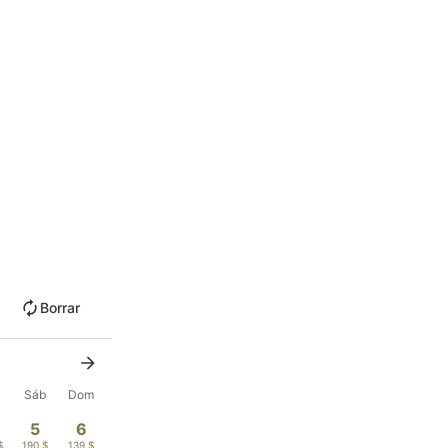
Borrar
Sáb
Dom
5
6
$
190 $
139 $