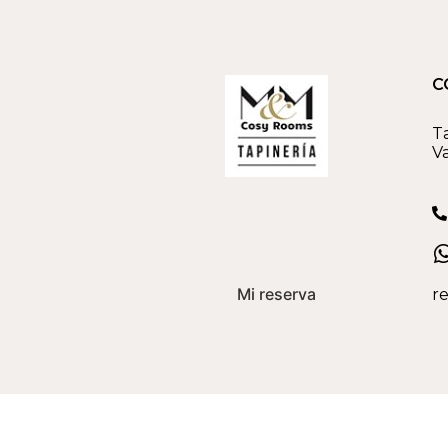
C
Ta
V
Mi reserva
r