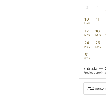
3
4
-
-
10
11
155 $
-
17
18
137 $
155 $
24
25
145 $
170 $
31
137 $
Entrada
—
Precios aproxima
2 persona